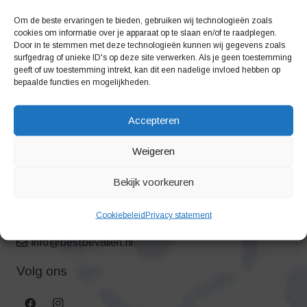
Barendrecht, Ridderkerk, Strijen, Puttershoek,
Om de beste ervaringen te bieden, gebruiken wij technologieën zoals
cookies om informatie over je apparaat op te slaan en/of te raadplegen.
Maasdam, Moerdijk, Lage Zwaluwe, Hardinxsveld-
Door in te stemmen met deze technologieën kunnen wij gegevens zoals
Giessendam, Gorinchem, Rotterdam, Albasserdam,
surfgedrag of unieke ID's op deze site verwerken. Als je geen toestemming
geeft of uw toestemming intrekt, kan dit een nadelige invloed hebben op
Hendrik-Ido-Ambacht, Ridderkerk, Nieuw-Lekkerland,
bepaalde functies en mogelijkheden.
werken wij in
Dordrecht
Accepteren
Voor de regio’s Leidschendam, Voorburg, Delft,
Zoetermeer, Noordwijk, Rijnsburg, Valkenburg,
Weigeren
Wassenaar, Oegstgeest, Leiden, werken wij in
Den
Haag
en in
Katwijk
Bekijk voorkeuren
Contact
Cookiebeleid
Privacy statement
info@bestbevallen.nl
Volg ons