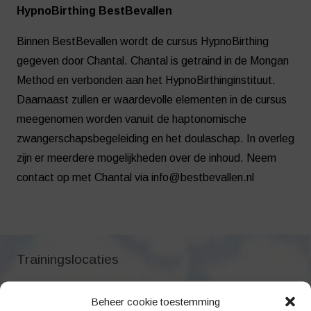
HypnoBirthing BestBevallen
Binnen BestBevallen wordt de cursus HypnoBirthing
gegeven door Chantal. Chantal is getraind in de Mongan
Method en verbonden aan het HypnoBirthinginstituut.
Daarnaast zullen er waardevolle elementen in de cursus
meegenomen worden vanuit de haptonomische
zwangerschapsbegeleiding en het doulaschap. In overleg
zijn er meerdere mogelijkheden over de inhoud. Neem
contact op met Chantal via info@bestbevallen.nl
Trainingslocaties
Voor de regio’s Zwijndrecht, Papendrecht, Sliedrecht, ‘s-
Beheer cookie toestemming
Gravendeel, Lage Zwaluwe, Drimmelen, Moerdijk,