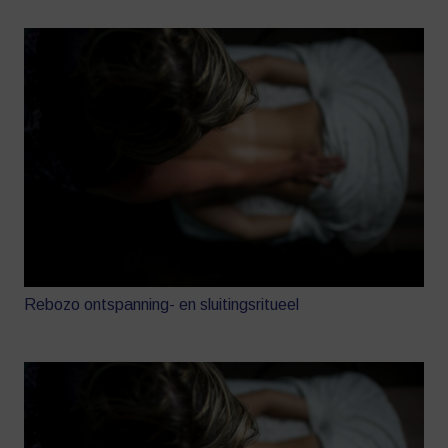
Rebozo ontspanning- en sluitingsritueel